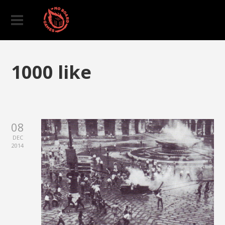
1000 like
08
DEC
2014